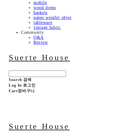
mobile
wood items
baskets
paper weight/ objet
tableware
vintage fabric
Community
Q&A
Review
Suerte House
Search
검색
Log In
로그인
Cart
장바구니
Suerte House