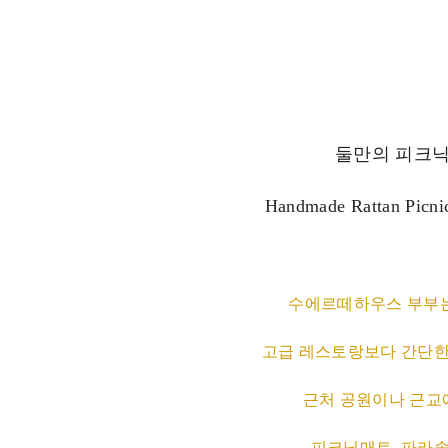
둘만의 피크닉
Handmade Rattan Picnic
수에르떼하우스 부부는
고급 레스토랑보다 간단한
근처 공원이나 근교
피크닉매트, 파라솔