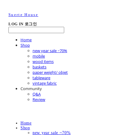
Suerte House
LOG IN
로그인
Home
Shop
new year sale ~70%
mobile
wood items
baskets
paper weight/ objet
tableware
vintage fabric
Community
Q&A
Review
Home
Shop
new year sale ~70%