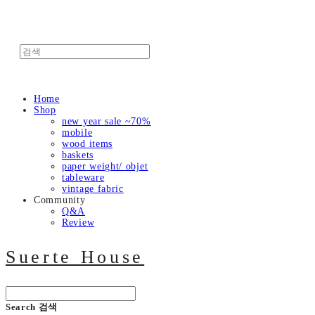
Home
Shop
new year sale ~70%
mobile
wood items
baskets
paper weight/ objet
tableware
vintage fabric
Community
Q&A
Review
Suerte House
Search
검색